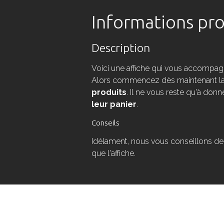
Informations pro
Description
Voici une affiche qui vous accompag
Alors commencez dès maintenant l
produits
. Il ne vous reste qu'à donn
leur panier
.
Conseils
Idélament, nous vous conseillons de
que l'affiche.