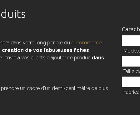
duits
Caract
Produit
nera dans votre long périple du
e-commerce
.
a
création de vos fabuleuses fiches
Modèl
er envie à vos clients d'ajouter ce produit
dans
Type d
Taille d
Recycl
 prendre un cadre d'un demi-centimètre de plus
Fabrica