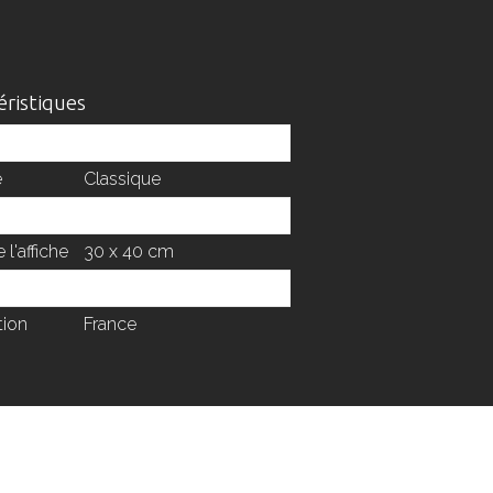
éristiques
Affiche
e
Classique
e papier
Mat
e l'affiche
30 x 40 cm
é
Oui
tion
France