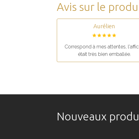
Avis sur le produ
Aurélien
Correspond à mes attentes, l'affi
était très bien emballée.
Nouveaux produ