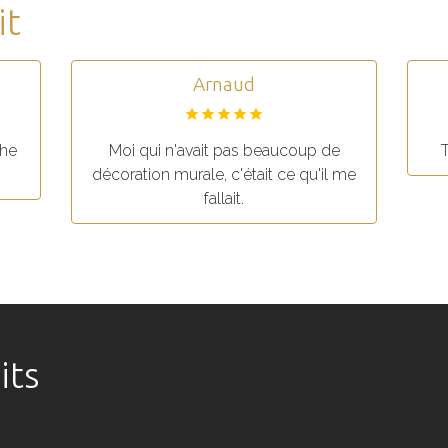
it
Arnaud
che
Moi qui n'avait pas beaucoup de
T
décoration murale, c'était ce qu'il me
fallait.
its